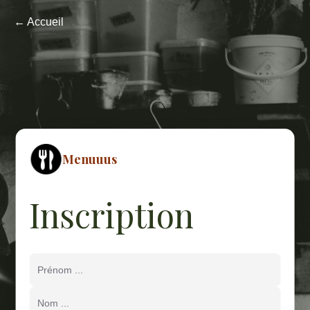
← Accueil
Menuuus
Inscription
Prénom ...
Nom ...