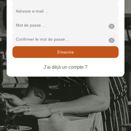
Adresse e-mail ...
Mot de passe ...
Confirmer le mot de passe ...
S'inscrire
J'ai déjà un compte ?